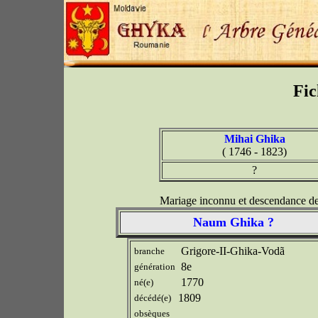
Fic
Mihai Ghika
( 1746 - 1823)
?
Mariage inconnu et descendance 
Naum Ghika ?
Grigore-II-Ghika-Vodã
branche
8e
génération
1770
né(e)
1809
décédé(e)
obsèques