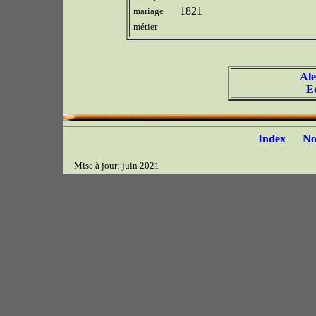
1821
mariage
métier
Ale
E
Index
N
Mise à jour: juin 2021