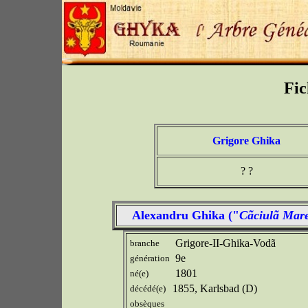
Fic
Grigore Ghika
? ?
Alexandru Ghika ("
Cãciulã Mar
Grigore-II-Ghika-Vodã
branche
9e
génération
1801
né(e)
1855, Karlsbad (D)
décédé(e)
obsèques