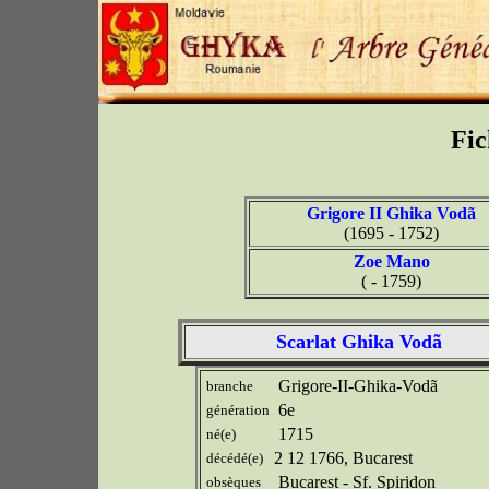
Fic
Grigore II Ghika Vodã
(1695 - 1752)
Zoe Mano
( - 1759)
Scarlat Ghika Vodã
Grigore-II-Ghika-Vodã
branche
6e
génération
1715
né(e)
2 12 1766, Bucarest
décédé(e)
Bucarest - Sf. Spiridon
obsèques