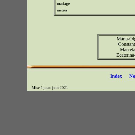
mariage
métier
Maria-Ol
Constant
Marcela
Ecaterina
Index
N
Mise à jour: juin 2021