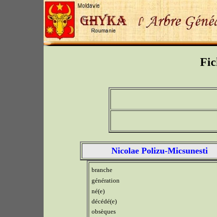
Fic
Nicolae Polizu-Micsunesti
branche
génération
né(e)
décédé(e)
obsèques