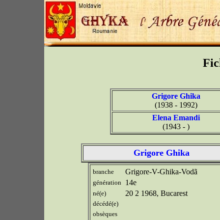
Fic
Grigore Ghika
(1938 - 1992)
Elena Emandi
(1943 - )
Grigore Ghika
Grigore-V-Ghika-Vodã
branche
14e
génération
20 2 1968, Bucarest
né(e)
décédé(e)
obsèques