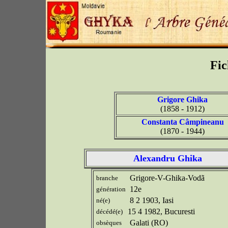
Fic
Grigore Ghika
(1858 - 1912)
Constanta Câmpineanu
(1870 - 1944)
Alexandru Ghika
Grigore-V-Ghika-Vodã
branche
12e
génération
8 2 1903, Iasi
né(e)
15 4 1982, Bucuresti
décédé(e)
Galati (RO)
obsèques