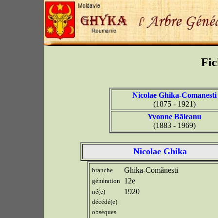
Fic
Nicolae Ghika-Comanesti
(1875 - 1921)
Yvonne Bãleanu
(1883 - 1969)
Nicolae Ghika
Ghika-Comãnesti
branche
12e
génération
1920
né(e)
décédé(e)
obsèques