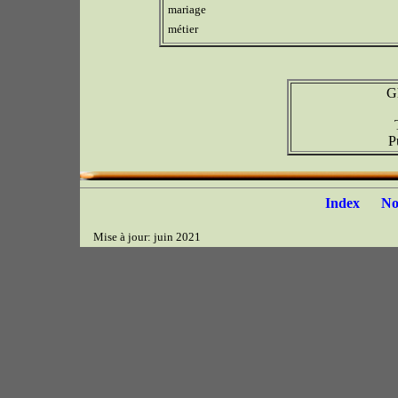
mariage
métier
G
P
Index
N
Mise à jour: juin 2021