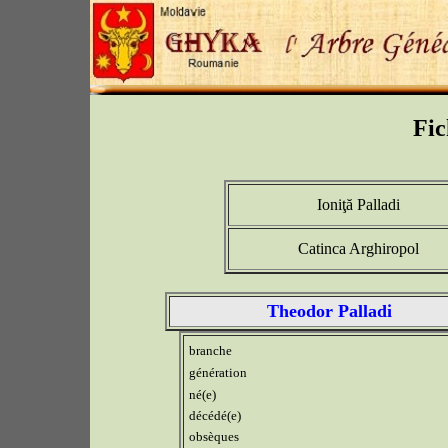
Fic
Ioniţă Palladi
Catinca Arghiropol
Theodor Palladi
branche
génération
né(e)
décédé(e)
obsèques