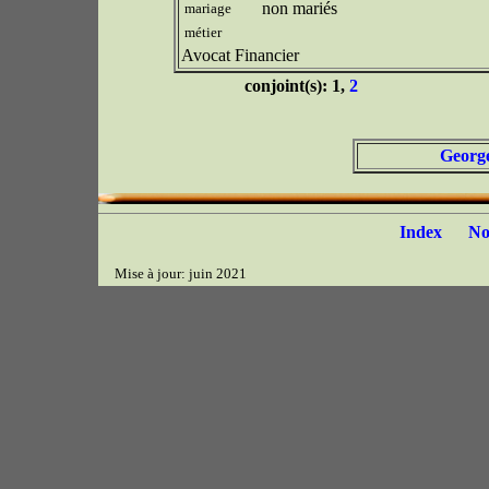
non mariés
mariage
métier
Avocat Financier
conjoint(s): 1,
2
George
Index
N
Mise à jour: juin 2021