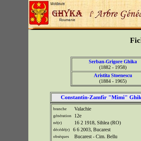
Fic
Serban-Grigore Ghika
(1882 - 1958)
Aristita Stoenescu
(1884 - 1965)
Constantin-Zamfir "Mimi" Ghi
Valachie
branche
12e
génération
16 2 1918, Sihlea (RO)
né(e)
6 6 2003, Bucarest
décédé(e)
Bucarest - Cim. Bellu
obsèques