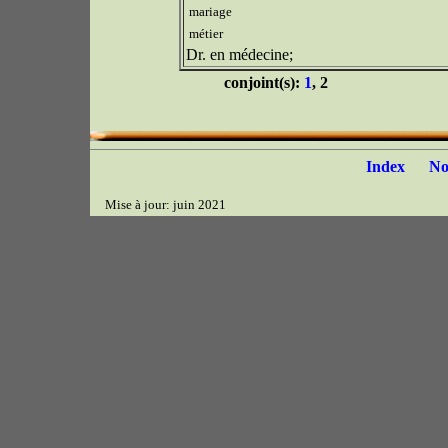
mariage
métier
Dr. en médecine;
conjoint(s):
1
, 2
Index
N
Mise à jour: juin 2021