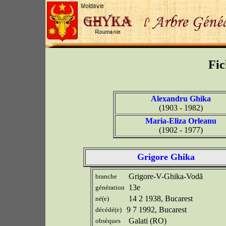
Fic
Alexandru Ghika
(1903 - 1982)
Maria-Eliza Orleanu
(1902 - 1977)
Grigore Ghika
Grigore-V-Ghika-Vodã
branche
13e
génération
14 2 1938, Bucarest
né(e)
9 7 1992, Bucarest
décédé(e)
Galati (RO)
obsèques