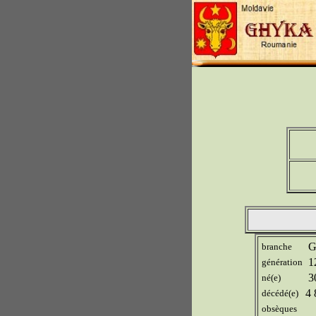
Gh
branche
1
génération
30
né(e)
4 
décédé(e)
obsèques