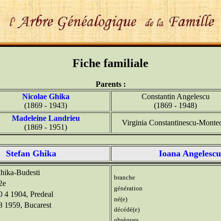
Fiche familiale
Parents :
Nicolae Ghika
Constantin Angelescu
(1869 - 1943)
(1869 - 1948)
Madeleine Landrieu
Virginia Constantinescu-Monte
(1869 - 1951)
Stefan Ghika
Ioana Angelescu
ika-Budesti
branche
2e
génération
 4 1904, Predeal
né(e)
8 1959, Bucarest
décédé(e)
obsèques