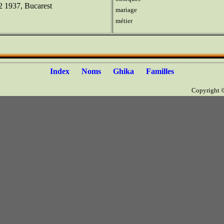
2 1937, Bucarest
mariage
métier
Index
Noms
Ghika
Familles
Copyright 