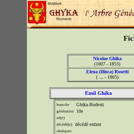
Fic
Nicolae Ghika
(1807 - 1853)
Elena (Ilinca) Rosetti
( .... - 1865)
Emil Ghika
Ghika-Budesti
branche
10e
génération
né(e)
décédé enfant
décédé(e)
obsèques