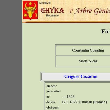
Fic
Constantin Cozadini
Maria Alcaz
Grigore Cozadini
branche
génération
.... 1828
né
17 5 1877, Climesti (Roman)
décédé
obsèques