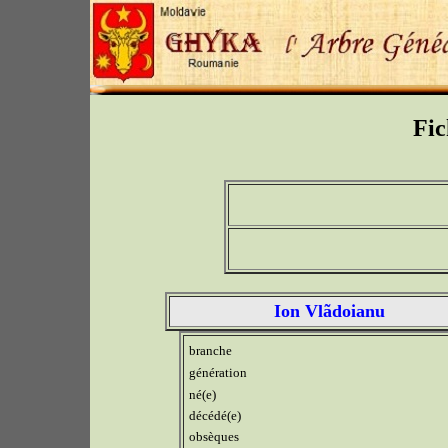
Fic
Ion Vlãdoianu
branche
génération
né(e)
décédé(e)
obsèques