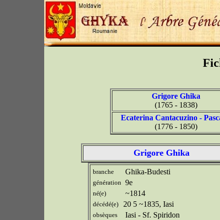
Fic
Grigore Ghika
(1765 - 1838)
Ecaterina Cantacuzino - Pas
(1776 - 1850)
Grigore Ghika
Ghika-Budesti
branche
9e
génération
~1814
né(e)
20 5 ~1835, Iasi
décédé(e)
Iasi - Sf. Spiridon
obsèques