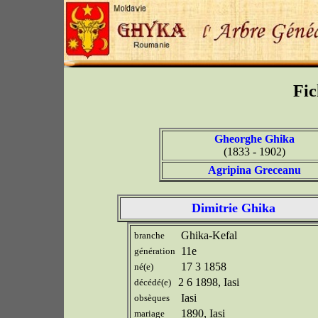
Fic
Gheorghe Ghika
(1833 - 1902)
Agripina Greceanu
Dimitrie Ghika
Ghika-Kefal
branche
11e
génération
17 3 1858
né(e)
2 6 1898, Iasi
décédé(e)
Iasi
obsèques
1890, Iasi
mariage