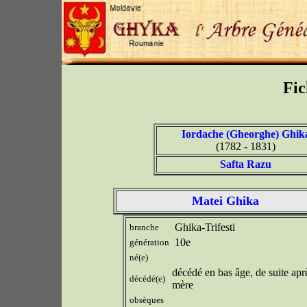
Fic
Iordache (Gheorghe) Ghik
(1782 - 1831)
Safta Razu
Matei Ghika
Ghika-Trifesti
branche
10e
génération
né(e)
décédé en bas âge, de suite apr
décédé(e)
mère
obsèques