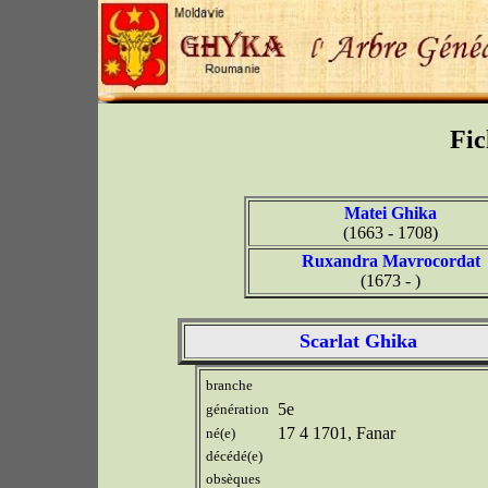
Fic
Matei Ghika
(1663 - 1708)
Ruxandra Mavrocordat
(1673 - )
Scarlat Ghika
branche
5e
génération
17 4 1701, Fanar
né(e)
décédé(e)
obsèques