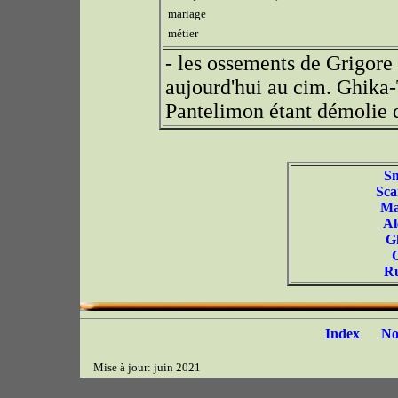
mariage
métier
- les ossements de Grigore
aujourd'hui au cim. Ghika-
Pantelimon étant démolie 
S
Sca
Ma
Al
G
R
Index
N
Mise à jour: juin 2021