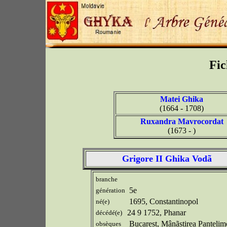
Fic
Matei Ghika
(1664 - 1708)
Ruxandra Mavrocordat
(1673 - )
Grigore II Ghika Vodã
branche
5e
génération
1695, Constantinopol
né(e)
24 9 1752, Phanar
décédé(e)
Bucarest, Mânãstirea Panteli
obsèques