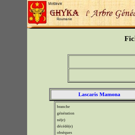
Fic
Lascaris Mamona
branche
génération
né(e)
décédé(e)
obsèques