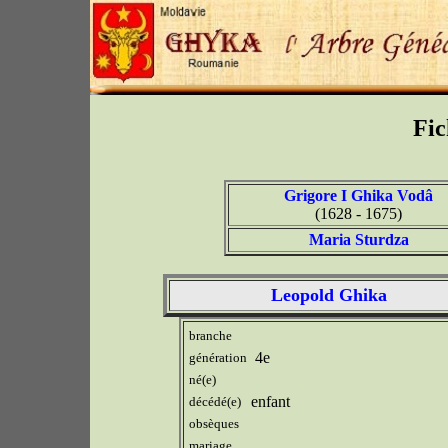
Fic
Grigore I Ghika Vodâ
(1628 - 1675)
Maria Sturdza
Leopold Ghika
branche
4e
génération
né(e)
enfant
décédé(e)
obsèques
mariage