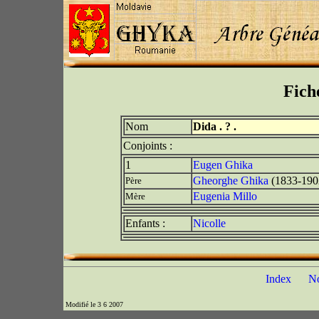
Fich
Nom
Dida . ? .
Conjoints :
1
Eugen Ghika
Gheorghe Ghika
(1833-190
Père
Eugenia Millo
Mère
Enfants :
Nicolle
Index
N
Modifié le 3 6 2007