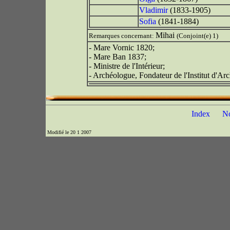
Vladimir
(1833-1905)
Sofia
(1841-1884)
Mihai
Remarques concernant:
(Conjoint(e) 1)
- Mare Vornic 1820;
- Mare Ban 1837;
- Ministre de l'Intérieur;
- Archéologue, Fondateur de l'Institut d'Ar
Index
N
Modifié le 20 1 2007