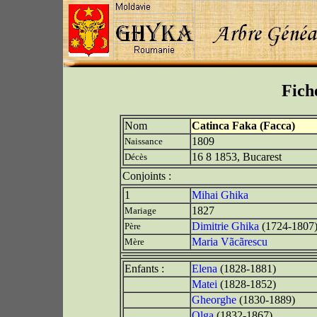
Fich
Nom
Catinca Faka (Facca)
1809
Naissance
16 8 1853, Bucarest
Décès
Conjoints :
1
Mihai Ghika
1827
Mariage
Dimitrie Ghika
(1724-1807
Père
Maria Vãcãrescu
Mère
Enfants :
Elena
(1828-1881)
Matei
(1828-1852)
Gheorghe
(1830-1889)
Olga
(1832-1867)