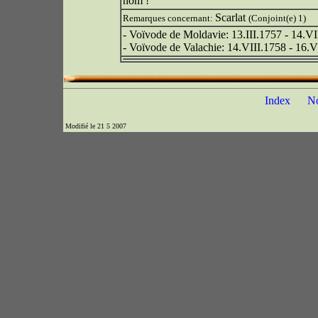
nom !
Scarlat
Remarques concernant:
(Conjoint(e) 1)
- Voïvode de Moldavie: 13.III.1757 - 14.VI
- Voïvode de Valachie: 14.VIII.1758 - 16.V
Index
N
Modifié le 21 5 2007