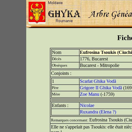
Fich
Nom
Eufrosina Tsoukis (Ciuchi
1776, Bucarest
Décès
Bucarest - Mitropolie
Obsèques
Conjoints :
1
Scarlat Ghika Vodã
Grigore II Ghika Vodã
(169
Père
Zoe Manu
(-1759)
Mère
Enfants :
Nicolae
Ruxandra (Elena ?)
Eufrosina Tsoukis (Ciu
Remarques concernant:
Elle ne s'appelait pas Tsoukis: elle était ni