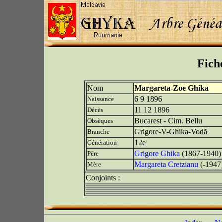
Fich
Nom
Margareta-Zoe Ghika
6 9 1896
Naissance
11 12 1896
Décès
Bucarest - Cim. Bellu
Obsèques
Grigore-V-Ghika-Vodã
Branche
12e
Génération
Grigore Ghika
(1867-1940)
Père
Margareta Cretzianu
(-1947
Mère
Conjoints :