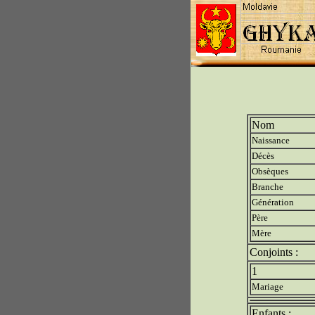
Nom
Naissance
Décès
Obsèques
Branche
Génération
Père
Mère
Conjoints :
1
Mariage
Enfants :