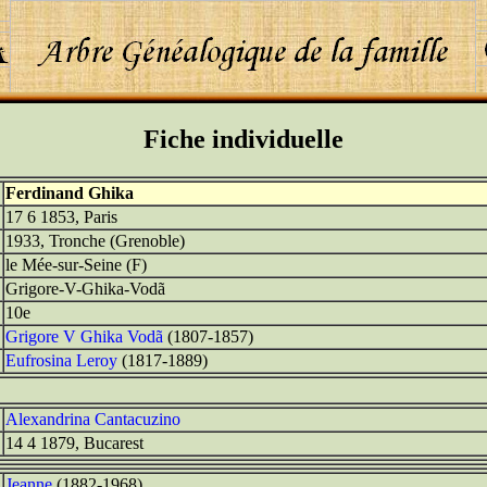
Fiche individuelle
Ferdinand Ghika
17 6 1853, Paris
1933, Tronche (Grenoble)
le Mée-sur-Seine (F)
Grigore-V-Ghika-Vodã
10e
Grigore V Ghika Vodã
(1807-1857)
Eufrosina Leroy
(1817-1889)
Alexandrina Cantacuzino
14 4 1879, Bucarest
Jeanne
(1882-1968)