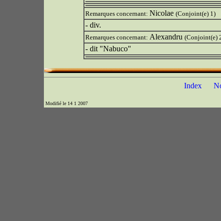
Nicolae
Remarques concernant:
(Conjoint(e) 1)
- div.
Alexandru
Remarques concernant:
(Conjoint(e) 
- dit "Nabuco"
Index
N
Modifié le 14 1 2007