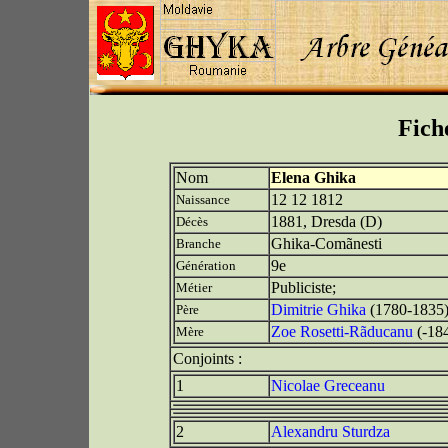
Fich
Nom
Elena Ghika
12 12 1812
Naissance
1881, Dresda (D)
Décès
Ghika-Comãnesti
Branche
9e
Génération
Publiciste;
Métier
Dimitrie Ghika
(1780-1835
Père
Zoe Rosetti-Rãducanu
(-18
Mère
Conjoints :
1
Nicolae Greceanu
2
Alexandru Sturdza