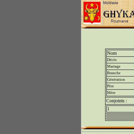
Nom
Décès
Mariage
Branche
Génération
Père
Mère
Conjoints :
1