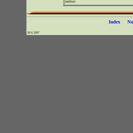
métier
Index
N
30 6 2007