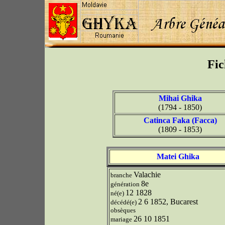
Fic
Mihai Ghika
(1794 - 1850)
Catinca Faka (Facca)
(1809 - 1853)
Matei Ghika
Valachie
branche
8e
génération
12 1828
né(e)
2 6 1852, Bucarest
décédé(e)
obsèques
26 10 1851
mariage