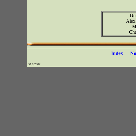
Du
Alex
M
Cha
Index
N
30 6 2007