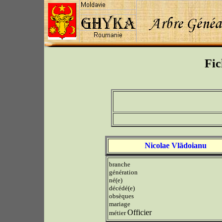
Fic
Nicolae Vlãdoianu
branche
génération
né(e)
décédé(e)
obsèques
mariage
Officier
métier