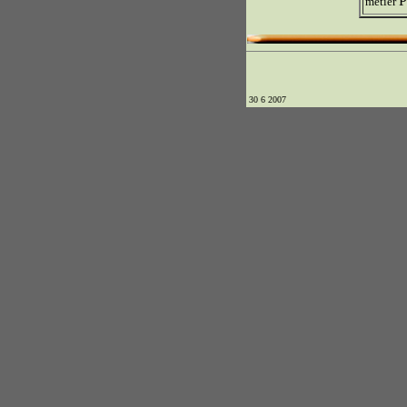
P
métier
30 6 2007