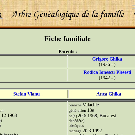
Fiche familiale
Parents :
Grigore Ghika
(1936 - )
Rodica Ionescu-Plesesti
(1942 - )
Stefan Vianu
Anca Ghika
Valachie
branche
13e
ion
génération
 12 1963
20 6 1968, Bucarest
né(e)
e)
décédé(e)
s
obsèques
20 3 1992
mariage