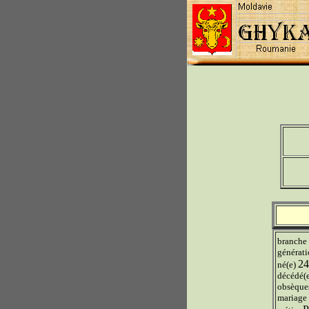
branche
générat
24
né(e)
décédé(
obsèque
mariage