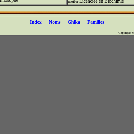
hilosophe
Licenciée en Biochimie
métier
Index
Noms
Ghika
Familles
Copyright 