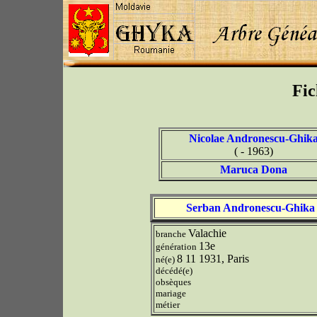
Fic
Nicolae Andronescu-Ghik
( - 1963)
Maruca Dona
Serban Andronescu-Ghika
Valachie
branche
13e
génération
8 11 1931, Paris
né(e)
décédé(e)
obsèques
mariage
métier