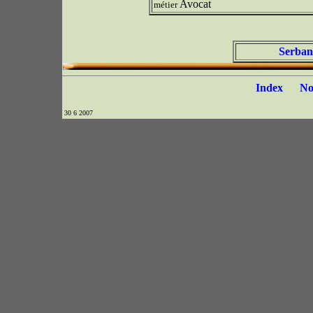
Avocat
métier
Serban
Index
N
30 6 2007