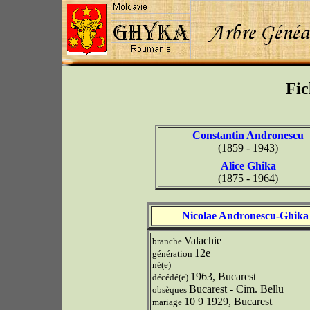
Fic
Constantin Andronescu
(1859 - 1943)
Alice Ghika
(1875 - 1964)
Nicolae Andronescu-Ghika
Valachie
branche
12e
génération
né(e)
1963, Bucarest
décédé(e)
Bucarest - Cim. Bellu
obsèques
10 9 1929, Bucarest
mariage