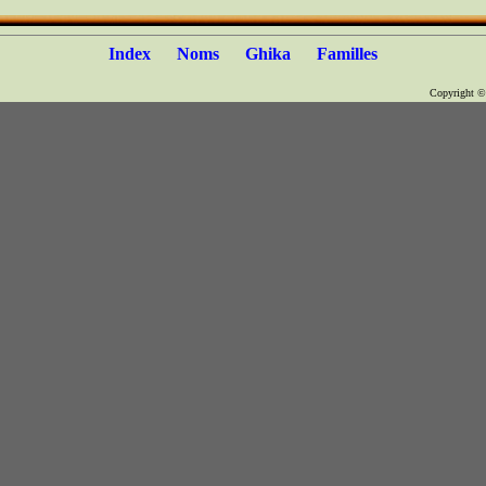
Index
Noms
Ghika
Familles
Copyright 