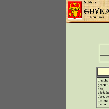
branche
générat
né(e)
décédé(
obsèque
mariage
métier