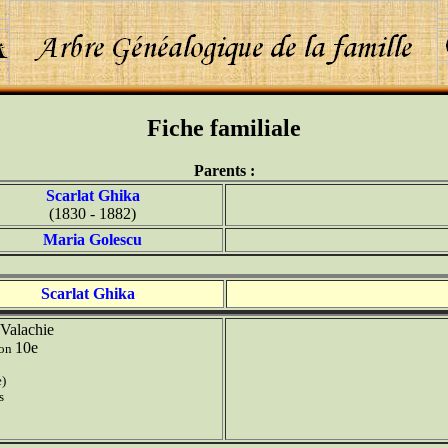
Fiche familiale
Parents :
Scarlat Ghika
(1830 - 1882)
Maria Golescu
Scarlat Ghika
Valachie
10e
ion
e)
s