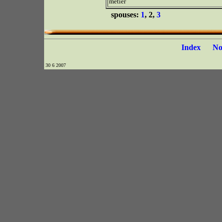
métier
spouses:
1
, 2,
3
Index
N
30 6 2007