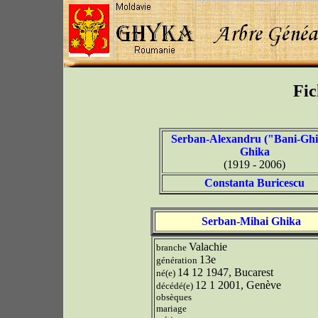
Fic
Serban-Alexandru ("Bani-Ghi
Ghika
(1919 - 2006)
Constanta Buricescu
Serban-Mihai Ghika
Valachie
branche
13e
génération
14 12 1947, Bucarest
né(e)
12 1 2001, Genève
décédé(e)
obsèques
mariage