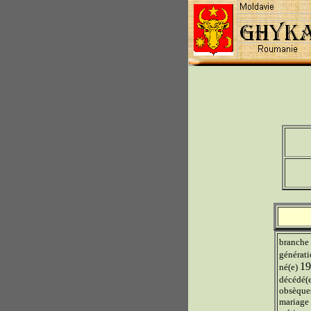
branche
générat
19
né(e)
décédé(
obsèque
mariage