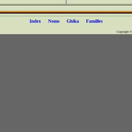
Index
Noms
Ghika
Familles
Copyright 