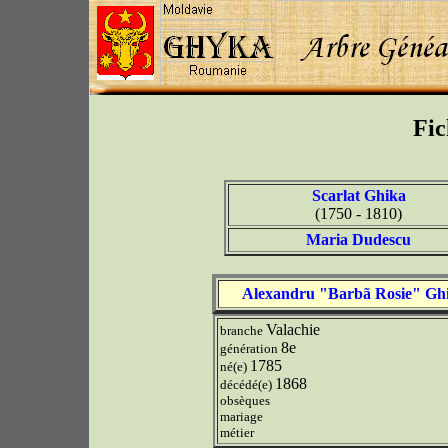
Fic
Scarlat Ghika
(1750 - 1810)
Maria Dudescu
Alexandru "Barbã Rosie" Gh
Valachie
branche
8e
génération
1785
né(e)
1868
décédé(e)
obsèques
mariage
métier