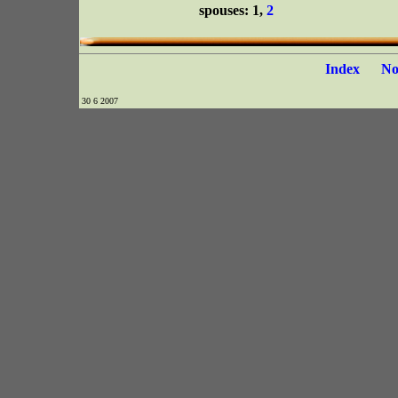
spouses: 1,
2
Index
N
30 6 2007