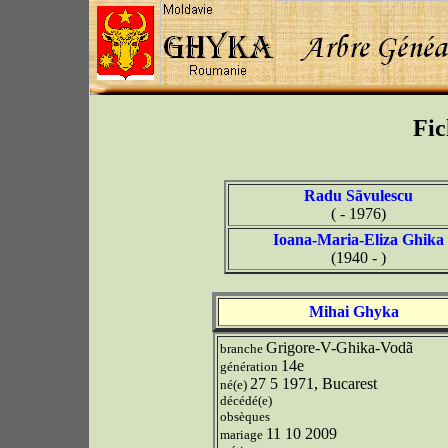
Fic
Radu Sãvulescu
( - 1976)
Ioana-Maria-Eliza Ghika
(1940 - )
Mihai Ghyka
Grigore-V-Ghika-Vodã
branche
14e
génération
27 5 1971, Bucarest
né(e)
décédé(e)
obsèques
11 10 2009
mariage