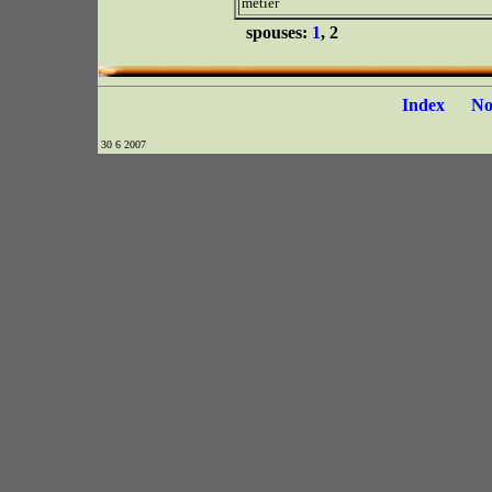
métier
spouses:
1
, 2
Index
N
30 6 2007