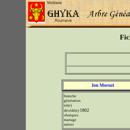
Fic
Ion Moruzi
branche
génération
né(e)
1802
décédé(e)
obsèques
mariage
métier