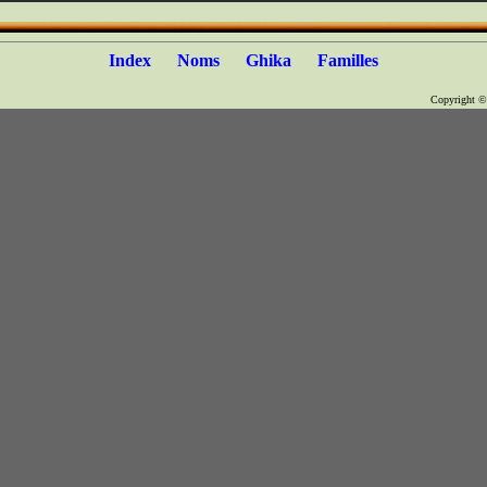
Index
Noms
Ghika
Familles
Copyright 