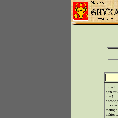
branche
générat
né(e)
décédé(
obsèque
mariage
C
métier