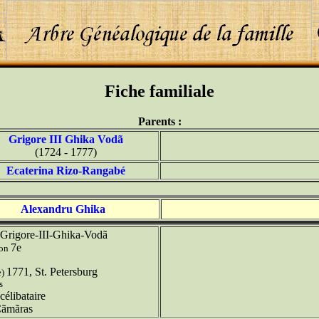
Fiche familiale
Parents :
Grigore III Ghika Vodã
(1724 - 1777)
Ecaterina Rizo-Rangabé
Alexandru Ghika
Grigore-III-Ghika-Vodã
7e
ion
1771, St. Petersburg
e)
s
célibataire
ãmãras