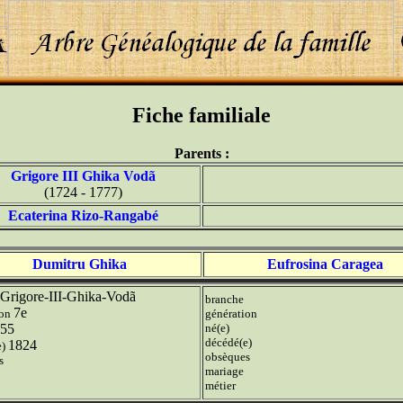
Fiche familiale
Parents :
Grigore III Ghika Vodã
(1724 - 1777)
Ecaterina Rizo-Rangabé
Dumitru Ghika
Eufrosina Caragea
Grigore-III-Ghika-Vodã
branche
7e
ion
génération
55
né(e)
décédé(e)
1824
e)
obsèques
s
mariage
métier