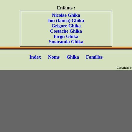
Enfants :
Nicolae Ghika
Ion (Iancu) Ghika
Grigore Ghika
Costache Ghika
Iorgu Ghika
Smaranda Ghika
Index
Noms
Ghika
Familles
Copyright 