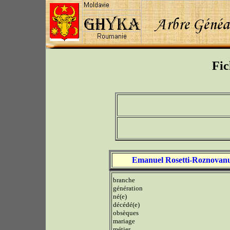
Fic
Emanuel Rosetti-Roznovan
branche
génération
né(e)
décédé(e)
obsèques
mariage
métier