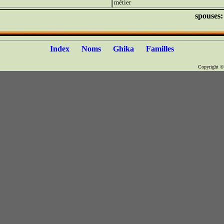
métier
spouses
Index
Noms
Ghika
Familles
Copyright 