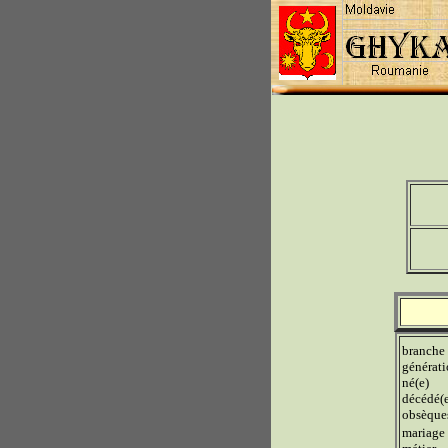
branche
générat
né(e)
décédé(
obsèque
mariage