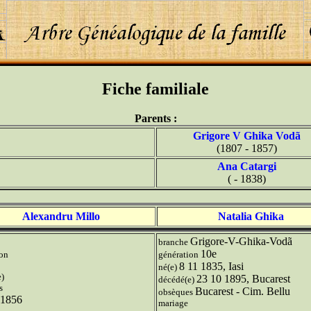
Fiche familiale
Parents :
Grigore V Ghika Vodã
(1807 - 1857)
Ana Catargi
( - 1838)
Alexandru Millo
Natalia Ghika
Grigore-V-Ghika-Vodã
branche
10e
ion
génération
8 11 1835, Iasi
né(e)
e)
23 10 1895, Bucarest
décédé(e)
s
Bucarest - Cim. Bellu
obsèques
1856
mariage