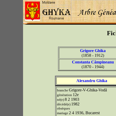
Fic
Grigore Ghika
(1858 - 1912)
Constanta Câmpineanu
(1870 - 1944)
Alexandru Ghika
Grigore-V-Ghika-Vodã
branche
12e
génération
8 2 1903
né(e)
1982
décédé(e)
obsèques
2 4 1936, Bucarest
mariage