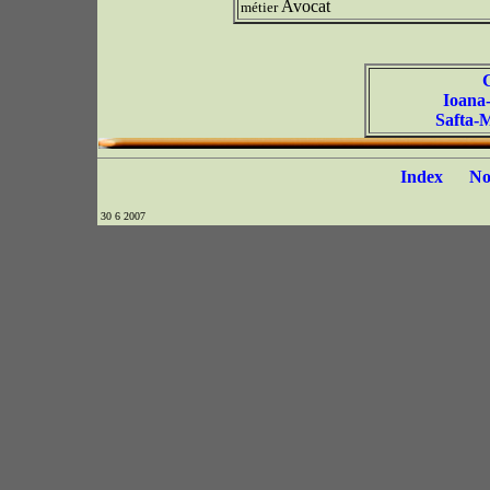
Avocat
métier
Ioana
Safta-
Index
N
30 6 2007