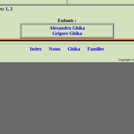
es:
1
, 2
Enfants :
Alexandru Ghika
Grigore Ghika
Index
Noms
Ghika
Familles
Copyright 