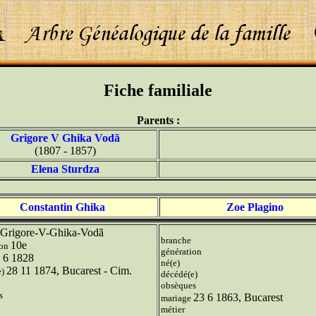
Fiche familiale
Parents :
Grigore V Ghika Vodã
(1807 - 1857)
Elena Sturdza
Constantin Ghika
Zoe Plagino
Grigore-V-Ghika-Vodã
branche
10e
ion
génération
 6 1828
né(e)
28 11 1874, Bucarest - Cim.
e)
décédé(e)
obsèques
s
23 6 1863, Bucarest
mariage
métier