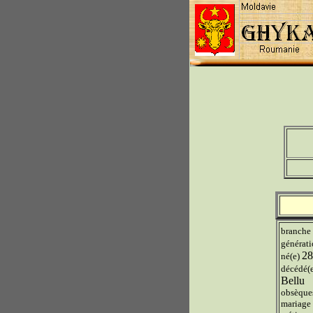
branche
générat
28
né(e)
décédé(
Bellu
obsèque
mariage