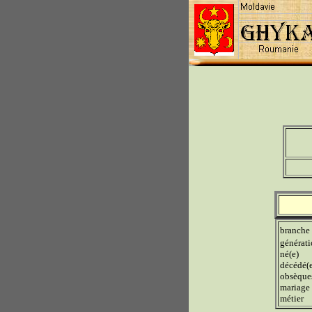
branche
générat
né(e)
décédé(
obsèque
mariage
métier