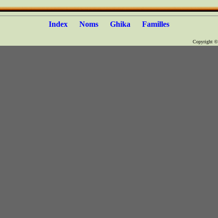
Index
Noms
Ghika
Familles
Copyright 