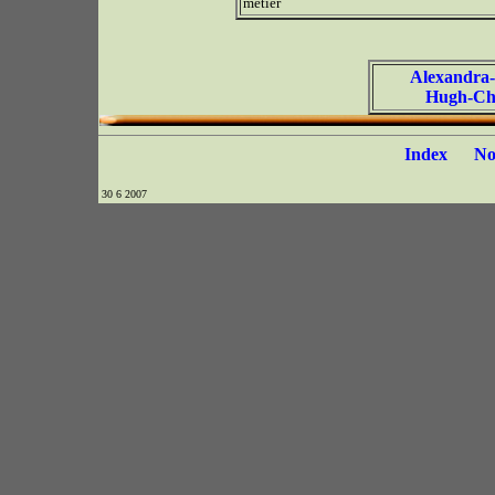
métier
Alexandra
Hugh-Chr
Index
N
30 6 2007