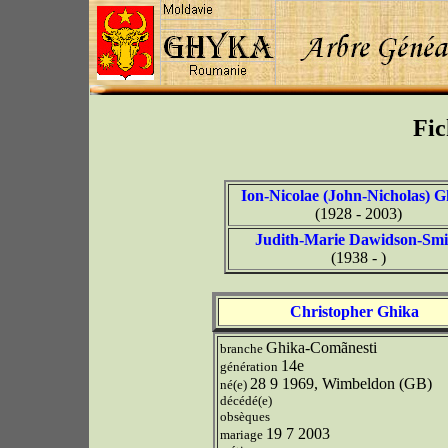
Fic
Ion-Nicolae (John-Nicholas) G
(1928 - 2003)
Judith-Marie Dawidson-Smi
(1938 - )
Christopher Ghika
Ghika-Comãnesti
branche
14e
génération
28 9 1969, Wimbeldon (GB)
né(e)
décédé(e)
obsèques
19 7 2003
mariage