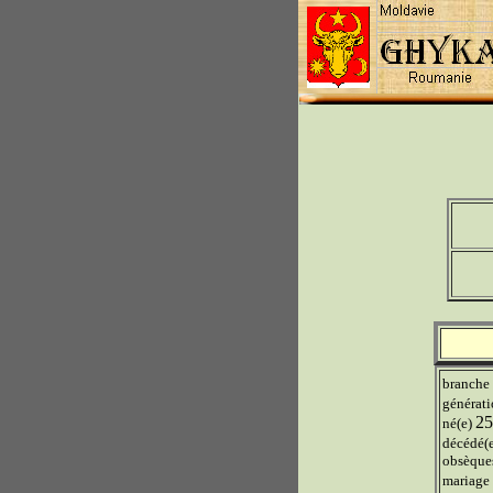
branche
générat
25
né(e)
décédé(
obsèque
mariage