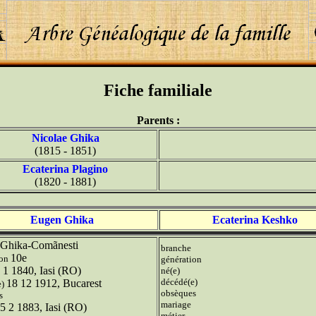
Fiche familiale
Parents :
Nicolae Ghika
(1815 - 1851)
Ecaterina Plagino
(1820 - 1881)
Eugen Ghika
Ecaterina Keshko
Ghika-Comãnesti
branche
10e
ion
génération
 1 1840, Iasi (RO)
né(e)
décédé(e)
18 12 1912, Bucarest
e)
obsèques
s
mariage
5 2 1883, Iasi (RO)
métier