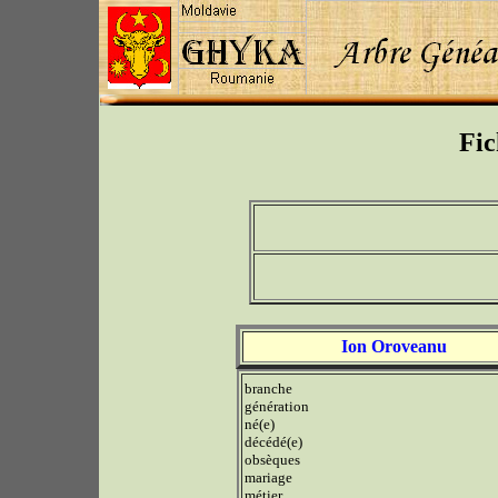
Fic
Ion Oroveanu
branche
génération
né(e)
décédé(e)
obsèques
mariage
métier